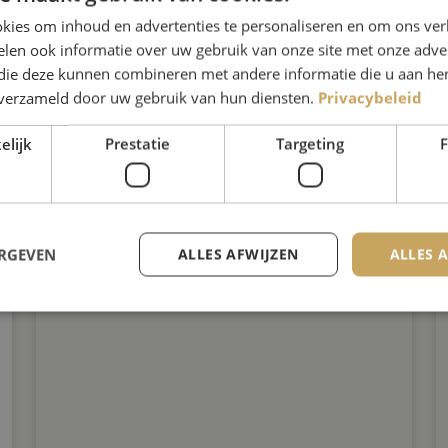
kies om inhoud en advertenties te personaliseren en om ons ver
len ook informatie over uw gebruik van onze site met onze adver
 die deze kunnen combineren met andere informatie die u aan hen
n verzameld door uw gebruik van hun diensten.
Privacybeleid
elijk
Prestatie
Targeting
F
Bekwaam bestaat 12,5 jaar!
ERGEVEN
ALLES AFWIJZEN
ALLES 
Strikt noodzakelijk
Prestatie
Targeting
Functioneel
 cookies maken de kernfunctionaliteiten van de website mogelijk, zoals gebruikersaanm
bsite kan niet goed worden gebruikt zonder de strikt noodzakelijke cookies.
Aanbieder
/
Vervaldatum
Omschrijving