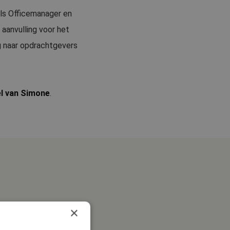
als Officemanager en
aanvulling voor het
g naar opdrachtgevers
el van Simone
.
×