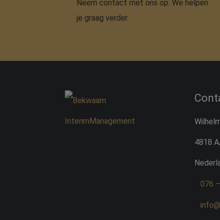
Neem contact met ons op. We helpen
je graag verder.
Cont
Wilhelm
4818 A
Nederl
076 
info