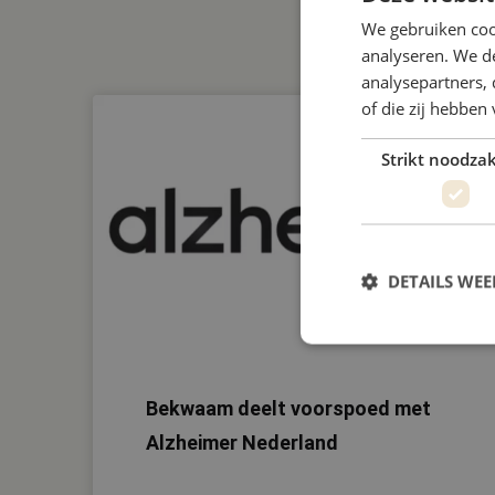
We gebruiken coo
analyseren. We de
analysepartners,
of die zij hebbe
Strikt noodzak
DETAILS WE
Bekwaam deelt voorspoed met
Strikt noodzakelijke
Alzheimer Nederland
accountbeheer. De we
Naam