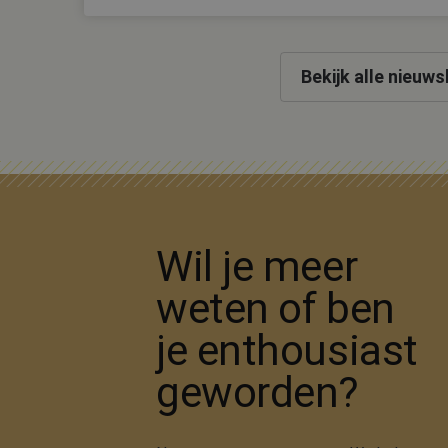
PHPSESSID
Bekijk alle nieuw
CookieScriptConse
Wil je meer
Naam
weten of ben
_ga
je enthousiast
geworden?
_ga_SSLEBYY8SR