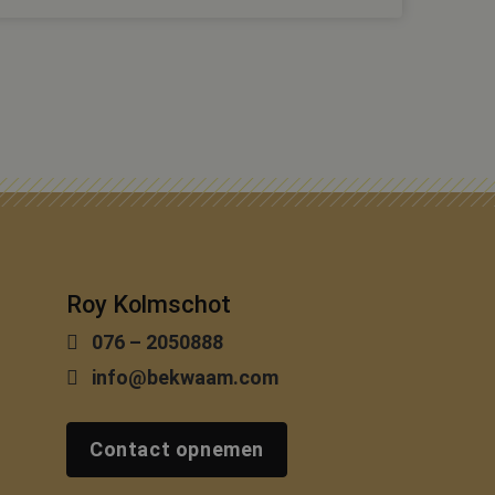
asis van de PHP-
e doeleinden die
rssessies te
n willekeurig
kt, kan specifiek
d is het behouden
er tussen pagina's.
e-Script.com-service
e onthouden. De
oodzakelijk om
Roy Kolmschot
076 – 2050888
Analytics - wat
ruikte
uikt om unieke
info@bekwaam.com
 gegenereerd nummer
 paginaverzoek op
n
porten van de site.
Contact opnemen
m de sessiestatus te