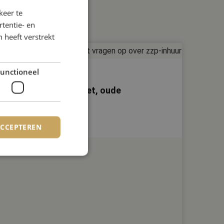
keer te
tentie- en
 heeft verstrekt
unctioneel
WTTA: Nieuwe wet, oude
onzekerheid
ACCEPTEREN
elding en