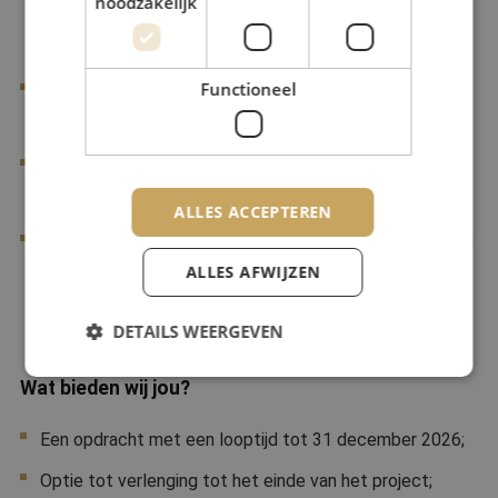
noodzakelijk
SCB) met behulp van SE en Relatics (of vergelijkbare
tools);
Functioneel
In het bezit van een geldig VCA- en GPI-certificaat of
bereid deze voor aanvang te behalen;
Je bent niet in vaste dienst geweest bij de Provincie
Noord-Holland in de afgelopen 24 maanden;
ALLES ACCEPTEREN
je hebt de afgelopen 12 maanden geen vergelijkbare rol
ALLES AFWIJZEN
uitgevoerd bij de Provincie Noord-Holland;
DETAILS WEERGEVEN
Wat bieden wij jou?
Strikt noodzakelijk
Prestatie
Targeting
Een opdracht met een looptijd tot 31 december 2026;
Functioneel
Optie tot verlenging tot het einde van het project;
Strikt noodzakelijke cookies maken de