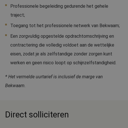
kernfunctionaliteiten van de website mogelijk, zoals
Professionele begeleiding gedurende het gehele
gebruikersaanmelding en accountbeheer. De
website kan niet goed worden gebruikt zonder de
traject;
strikt noodzakelijke cookies.
Toegang tot het professionele netwerk van Bekwaam;
Aanbieder
/
Naam
Vervaldatum
Oms
Domein
Een zorgvuldig opgestelde opdrachtomschrijving en
PHPSESSID
Sessie
Coo
PHP.net
geg
www.bekwaam.com
contractering die volledig voldoet aan de wettelijke
appl
bas
eisen, zodat je als zelfstandige zonder zorgen kunt
taal
iden
werken en geen risico loopt op schijnzelfstandigheid.
alg
doe
wor
om 
* Het vermelde uurtarief is inclusief de marge van
van
gebr
Bekwaam.
te 
Het 
ges
will
geg
num
word
Direct solliciteren
kan 
Google Privacy Policy
voor
een
voor