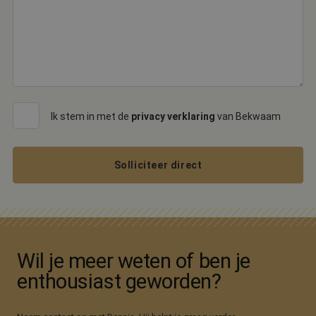
om de sessies
te behouden.
Ik stem in met de
privacy verklaring
van Bekwaam
Solliciteer direct
Wil je meer weten of ben je
enthousiast geworden?