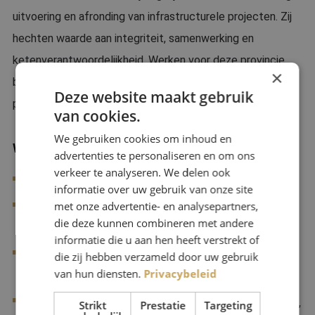
uitvoering en afronding van infrastructurele projecten. Zij
hechten waarde aan integriteit, samenwerking en
ketenverantwoordelijkheid. Werken voor deze provincie
×
betekent bijdragen aan maatschappelijke opgaven in een
Deze website maakt gebruik
professioneel en stimulerend werkklimaat.
van cookies.
We gebruiken cookies om inhoud en
Wat breng je mee?
advertenties te personaliseren en om ons
verkeer te analyseren. We delen ook
Een aantoonbaar hbo werk- en denkniveau;
informatie over uw gebruik van onze site
met onze advertentie- en analysepartners,
Aantoonbare ervaring als Technisch Manager in een
die deze kunnen combineren met andere
opdrachtgevend IPM team en V&G coördinatie
informatie die u aan hen heeft verstrekt of
Aantoonbare ervaring met het uitvoeren van
die zij hebben verzameld door uw gebruik
van hun diensten.
Privacybeleid
multidisciplinaire (infra)projecten;
Aantoonbare ervaring met contractbeheersing (UAV-GC,
Strikt
Prestatie
Targeting