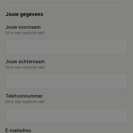
will
geg
num
word
Jouw gegevens
kan 
Google Privacy Policy
voor
een
Jouw voornaam
voor
Dit is een verplicht veld
beh
een
stat
gebr
pagi
CookieScriptConsent
4 weken 2
Dez
CookieScript
Jouw achternaam
dagen
wor
www.bekwaam.com
doo
Dit is een verplicht veld
Scri
om 
coo
van
ont
coo
Telefoonnummer
van
Scri
Dit is een verplicht veld
noo
corr
E-mailadres