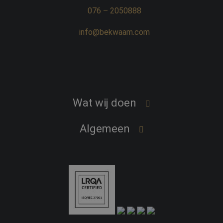
076 – 2050888
info@bekwaam.com
Wat wij doen
Word een professional
Algemeen
Vind een professional
Over Bekwaam
Interim opdrachten
Ons team
Expertises
Nieuws
Freelance verlonen
Contact