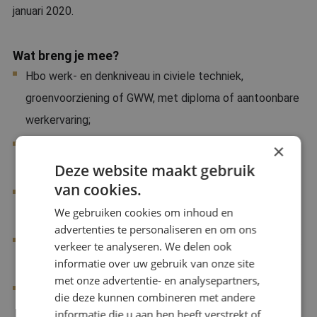
januari 2020.
Wat breng je mee?
Hbo werk- en denkniveau in civiele techniek,
groenvoorziening of GWW, met diploma of aantoonbare
werkervaring;
Ervaring als Technisch Manager (IPM rol) op UAV-gc
×
Deze website maakt gebruik
projecten aan de aannemerskant;
van cookies.
Ervaring in de samenwerking met Rijkswaterstaat als
We gebruiken cookies om inhoud en
opdrachtgever;
advertenties te personaliseren en om ons
Inhoudelijke kennis van de civieltechnische objecten als
verkeer te analyseren. We delen ook
informatie over uw gebruik van onze site
bruggen, sluizen en verhardingen;
met onze advertentie- en analysepartners,
Analytisch vermogen en sterke communicatieve
die deze kunnen combineren met andere
vaardigheden;
informatie die u aan hen heeft verstrekt of