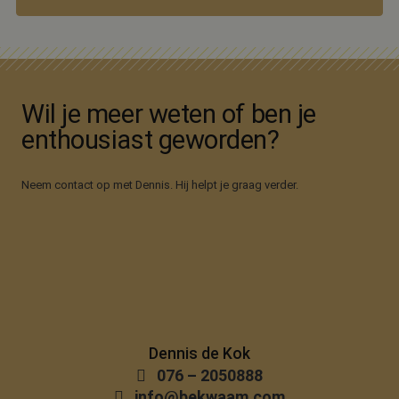
te berekenen
de
analyserappo
van de site.
_ga_SSLEBYY8SR
.bekwaam.com
1 jaar 1
Deze cookie 
maand
gebruikt door
Google Analyt
om de sessies
Wil je meer weten of ben je
te behouden.
enthousiast geworden?
Neem contact op met Dennis. Hij helpt je graag verder.
Dennis de Kok
076 – 2050888
info@bekwaam.com