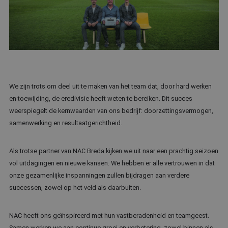
We zijn trots om deel uit te maken van het team dat, door hard werken
en toewijding, de eredivisie heeft weten te bereiken. Dit succes
weerspiegelt de kernwaarden van ons bedrijf: doorzettingsvermogen,
samenwerking en resultaatgerichtheid.
Als trotse partner van NAC Breda kijken we uit naar een prachtig seizoen
vol uitdagingen en nieuwe kansen. We hebben er alle vertrouwen in dat
onze gezamenlijke inspanningen zullen bijdragen aan verdere
successen, zowel op het veld als daarbuiten.
NAC heeft ons geïnspireerd met hun vastberadenheid en teamgeest.
Samen werken we aan continue groei en verbetering, zowel binnen als