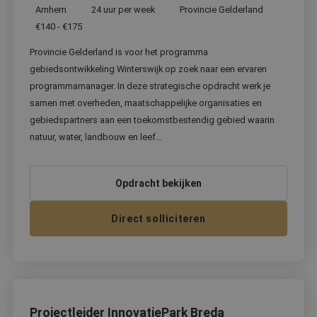
gebruikte
Arnhem
24 uur per week
Provincie Gelderland
analyseservic
Google. Deze
€140 - €175
cookie wordt
gebruikt om 
Provincie Gelderland is voor het programma
gebruikers te
onderscheide
gebiedsontwikkeling Winterswijk op zoek naar een ervaren
door een
willekeurig
programmamanager. In deze strategische opdracht werk je
gegenereerd
nummer toe t
samen met overheden, maatschappelijke organisaties en
wijzen als kla
gebiedspartners aan een toekomstbestendig gebied waarin
Het is opgen
in elk
natuur, water, landbouw en leef...
paginaverzoe
een site en w
gebruikt om
bezoekers-, se
en
Opdracht bekijken
campagnegeg
te berekenen
de
Direct solliciteren
analyserappo
van de site.
_ga_SSLEBYY8SR
.bekwaam.com
1 jaar 1
Deze cookie 
maand
gebruikt door
Google Analyt
om de sessies
te behouden.
Projectleider InnovatiePark Breda