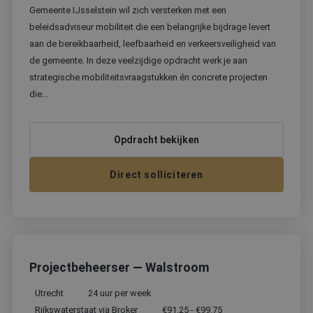
Gemeente IJsselstein wil zich versterken met een
Aanbieder
/
Naam
Vervaldatum
Oms
beleidsadviseur mobiliteit die een belangrijke bijdrage levert
Domein
aan de bereikbaarheid, leefbaarheid en verkeersveiligheid van
PHPSESSID
Sessie
Coo
PHP.net
de gemeente. In deze veelzijdige opdracht werk je aan
geg
www.bekwaam.com
appl
strategische mobiliteitsvraagstukken én concrete projecten
bas
taal
die...
iden
alg
doe
wor
Opdracht bekijken
om 
van
gebr
te 
Direct solliciteren
Het 
ges
will
geg
num
word
kan 
Google Privacy Policy
voor
een
Projectbeheerser — Walstroom
voor
beh
een
Utrecht
24 uur per week
stat
gebr
Rijkswaterstaat via Broker
€91.25 - €99.75