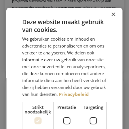
projecten succesvol realiseert. In deze opdracht werk je aan
projecten die zichtbaar bijdragen aan een veilige, duurzame en
×
toekomstbestendige openbare ruimte. Je bent vanaf de eerste
Deze website maakt gebruik
plan...
van cookies.
We gebruiken cookies om inhoud en
Opdracht bekijken
advertenties te personaliseren en om ons
verkeer te analyseren. We delen ook
Direct solliciteren
informatie over uw gebruik van onze site
met onze advertentie- en analysepartners,
die deze kunnen combineren met andere
informatie die u aan hen heeft verstrekt of
die zij hebben verzameld door uw gebruik
Projectleider realisatie
van hun diensten.
Privacybeleid
verkeersregelinstallaties
Strikt
Prestatie
Targeting
Utrecht
noodzakelijk
20 tot 28 uur per week
Provincie Utrecht
€105 - €120
Provincie Utrecht wil zich versterken met een projectleider