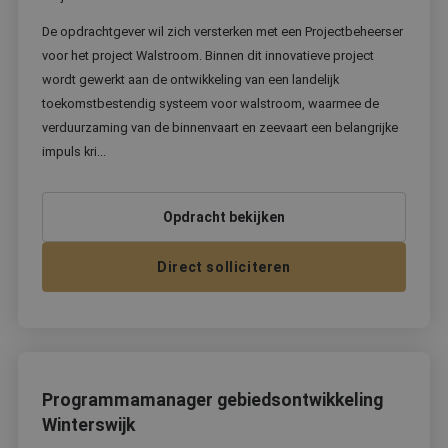
pagi
De opdrachtgever wil zich versterken met een Projectbeheerser
CookieScriptConsent
4 weken 2
Dez
CookieScript
dagen
wor
www.bekwaam.com
voor het project Walstroom. Binnen dit innovatieve project
doo
Scri
wordt gewerkt aan de ontwikkeling van een landelijk
om 
coo
toekomstbestendig systeem voor walstroom, waarmee de
van
verduurzaming van de binnenvaart en zeevaart een belangrijke
ont
coo
impuls kri...
van
Scri
noo
corr
Opdracht bekijken
Direct solliciteren
Aanbieder
/
Naam
Vervaldatum
Omschrijving
Domein
_ga
1 jaar 1
Deze cookie
Google LLC
maand
is gekoppeld 
.bekwaam.com
Google Univer
Analytics - wa
Programmamanager gebiedsontwikkeling
belangrijke u
Winterswijk
is van de mee
algemeen