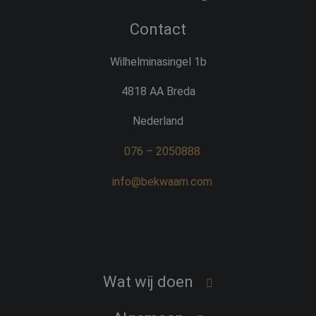
Contact
Wilhelminasingel 1b
4818 AA Breda
Nederland
076 – 2050888
info@bekwaam.com
Wat wij doen
Word een professional