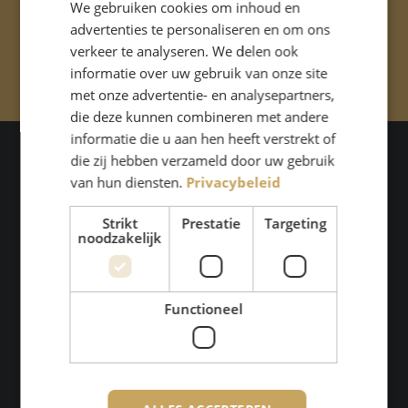
We gebruiken cookies om inhoud en
advertenties te personaliseren en om ons
Contact opnemen
verkeer te analyseren. We delen ook
informatie over uw gebruik van onze site
met onze advertentie- en analysepartners,
die deze kunnen combineren met andere
informatie die u aan hen heeft verstrekt of
die zij hebben verzameld door uw gebruik
van hun diensten.
Privacybeleid
Contact
Strikt
Prestatie
Targeting
noodzakelijk
Wilhelminasingel 1b
4818 AA Breda
Functioneel
Nederland
076 – 2050888
info@bekwaam.com