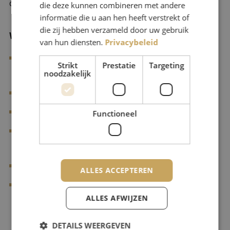
doelen.
die deze kunnen combineren met andere
informatie die u aan hen heeft verstrekt of
die zij hebben verzameld door uw gebruik
Wat bieden wij jou?
van hun diensten.
Privacybeleid
Een opdracht met een looptijd van 6 maanden voor 20
Strikt
Prestatie
Targeting
noodzakelijk
tot 24 uur per week;
Een uurtarief van maximaal €120*;
Functioneel
Optie tot verlenging van 3 maal 6 maanden;
Professionele begeleiding gedurende het gehele
traject;
Toegang tot het professionele netwerk van Bekwaam;
ALLES ACCEPTEREN
Een zorgvuldig opgestelde opdrachtomschrijving en
ALLES AFWIJZEN
contractering die volledig voldoet aan de wettelijke
eisen, zodat je als zelfstandige zonder zorgen kunt
DETAILS WEERGEVEN