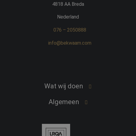
4818 AA Breda
Nederland
076 – 2050888
info@bekwaam.com
Wat wij doen
Word een professional
Algemeen
Vind een professional
Over Bekwaam
Interim opdrachten
Ons team