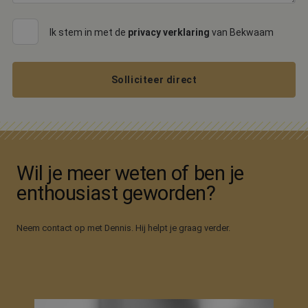
en
campagnegeg
te berekenen
Ik stem in met de
privacy verklaring
van Bekwaam
de
analyserappo
van de site.
_ga_SSLEBYY8SR
.bekwaam.com
1 jaar 1
Deze cookie 
Solliciteer direct
maand
gebruikt door
Google Analyt
om de sessies
te behouden.
Wil je meer weten of ben je
enthousiast geworden?
Neem contact op met Dennis. Hij helpt je graag verder.