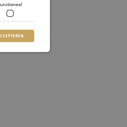
unctioneel
ACCEPTEREN
elding en
asis van de PHP-
e doeleinden die
rssessies te
n willekeurig
kt, kan specifiek
d is het behouden
er tussen pagina's.