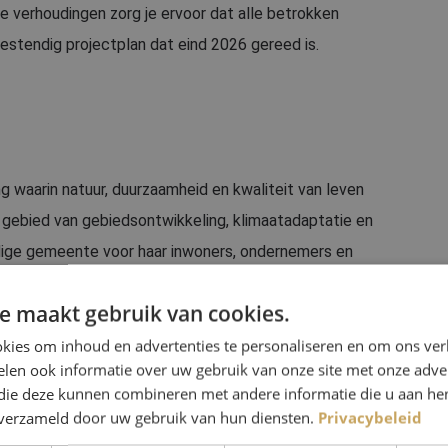
e verhoudingen zorg je ervoor dat alle betrokken
stendig projectplan dat eind 2026 gereed is.
 waarin natuur, duurzaamheid en kwaliteit van leven
 gebied van gebiedsontwikkeling, klimaatadaptatie en
ndige gemeente voor haar inwoners, ondernemers en
t inwoners, maatschappelijke organisaties, overheden
e maakt gebruik van cookies.
die breed worden gedragen.
kies om inhoud en advertenties te personaliseren en om ons ver
len ook informatie over uw gebruik van onze site met onze adver
ling Ruimtelijke Ontwikkeling van de ABG-organisatie,
 die deze kunnen combineren met andere informatie die u aan hen
Chaam, Baarle-Nassau en Gilze en Rijen. Binnen deze
n verzameld door uw gebruik van hun diensten.
Privacybeleid
xe ruimtelijke opgaven op het gebied van