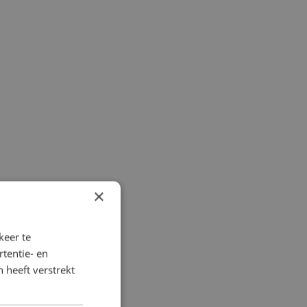
×
keer te
tentie- en
 heeft verstrekt