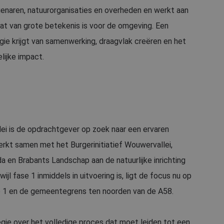
genaren, natuurorganisaties en overheden en werkt aan
t van grote betekenis is voor de omgeving. Een
ie krijgt van samenwerking, draagvlak creëren en het
lijke impact.
ei is de opdrachtgever op zoek naar een ervaren
rkt samen met het Burgerinitiatief Wouwervallei,
en Brabants Landschap aan de natuurlijke inrichting
 fase 1 inmiddels in uitvoering is, ligt de focus nu op
se 1 en de gemeentegrens ten noorden van de A58.
egie over het volledige proces dat moet leiden tot een