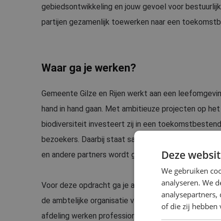
gebiedsontwikkeling en jouw gevoel voor bestuurlijk
partijen gezamenlijk toewerken naar een toekomstbe
Waar ga je werken?
Gemeente Gilze en Rijen werkt aan een leefomgeving
hand in hand gaan. Met ambitieuze projecten op het
biodiversiteit investeert zij in een toekomstbeste
bezoekers. Daarbij staat samenwerking centraal: me
Deze websit
en andere partners wordt gewerkt aan oplossingen 
We gebruiken coo
analyseren. We de
Voor deze opdracht ga je aan de slag binnen de afde
analysepartners,
de ambtelijke organisatie van de gemeenten Alphen-
of die zij hebbe
afdeling werken professionals dagelijks aan comple