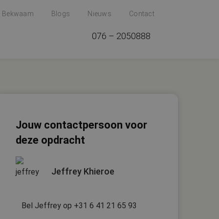
t Bekwaam
Blogs
Nieuws
Contact
076 – 2050888
Jouw contactpersoon voor
deze opdracht
Jeffrey Khieroe
Bel Jeffrey op +31 6 41 21 65 93