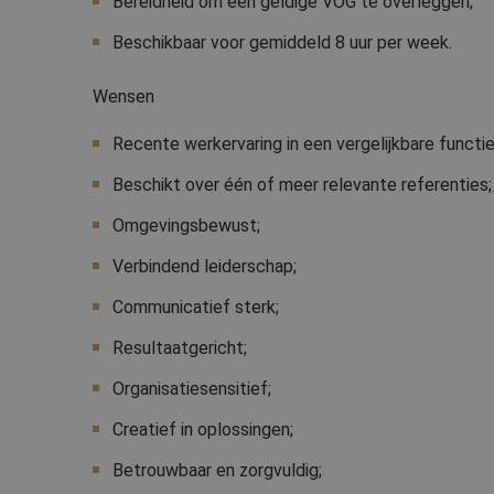
Bereidheid om een geldige VOG te overleggen;
CookieScriptConse
Beschikbaar voor gemiddeld 8 uur per week.
Wensen
Recente werkervaring in een vergelijkbare functie
Naam
Beschikt over één of meer relevante referenties;
_ga
Omgevingsbewust;
Verbindend leiderschap;
Communicatief sterk;
_ga_SSLEBYY8SR
Resultaatgericht;
Organisatiesensitief;
Creatief in oplossingen;
Betrouwbaar en zorgvuldig;