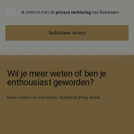
gebruikt om
bezoekers-, se
en
Ik stem in met de
privacy verklaring
van Bekwaam
campagnegeg
te berekenen
de
analyserappo
van de site.
Solliciteer direct
_ga_SSLEBYY8SR
.bekwaam.com
1 jaar 1
Deze cookie 
maand
gebruikt door
Google Analyt
om de sessies
te behouden.
Wil je meer weten of ben je
enthousiast geworden?
Neem contact op met Dennis. Hij helpt je graag verder.