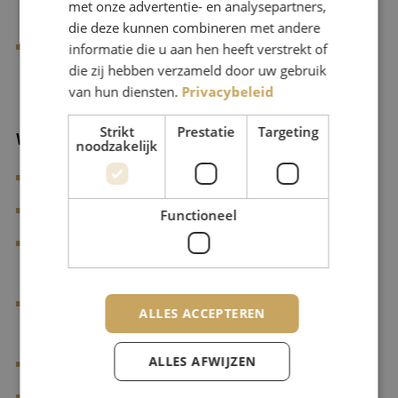
met onze advertentie- en analysepartners,
detail, met oog voor bestuurlijke verhoudingen;
die deze kunnen combineren met andere
informatie die u aan hen heeft verstrekt of
Uitstekende mondelinge en schriftelijke
die zij hebben verzameld door uw gebruik
uitdrukkingsvaardigheden.
van hun diensten.
Privacybeleid
Strikt
Prestatie
Targeting
Wat bieden wij jou?
noodzakelijk
Een opdracht met een looptijd van 18 maanden;
Een uurtarief tussen €115,- en €135,-* per uur;
Functioneel
Mogelijkheid tot verlenging richting de planuitwerkings-
en realisatiefase;
Professionele begeleiding gedurende het gehele
ALLES ACCEPTEREN
traject;
ALLES AFWIJZEN
Toegang tot het professionele netwerk van Bekwaam;