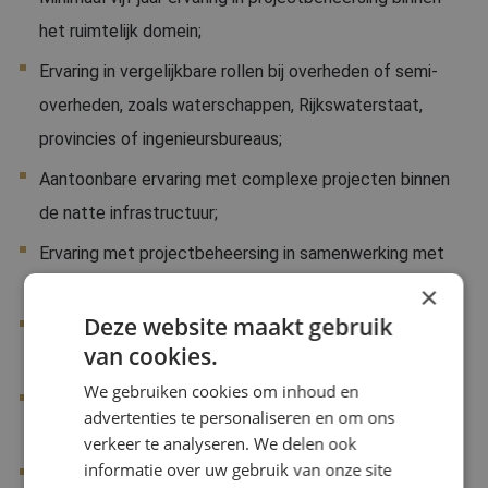
het ruimtelijk domein;
Ervaring in vergelijkbare rollen bij overheden of semi-
overheden, zoals waterschappen, Rijkswaterstaat,
provincies of ingenieursbureaus;
Aantoonbare ervaring met complexe projecten binnen
de natte infrastructuur;
Ervaring met projectbeheersing in samenwerking met
advies- en ingenieursbureaus én aannemers;
×
Deze website maakt gebruik
Inhoudelijke kennis van financiële systemen binnen een
van cookies.
waterschap;
We gebruiken cookies om inhoud en
Bekendheid met het opstellen van plannen van aanpak
advertenties te personaliseren en om ons
voor HWBP-beschikkingen;
verkeer te analyseren. We delen ook
informatie over uw gebruik van onze site
Vaardig in het schakelen tussen abstractieniveau en