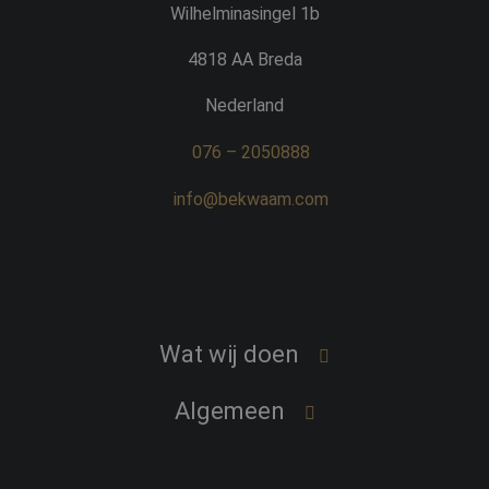
Wilhelminasingel 1b
4818 AA Breda
Nederland
076 – 2050888
info@bekwaam.com
Wat wij doen
Word een professional
Algemeen
Vind een professional
Over Bekwaam