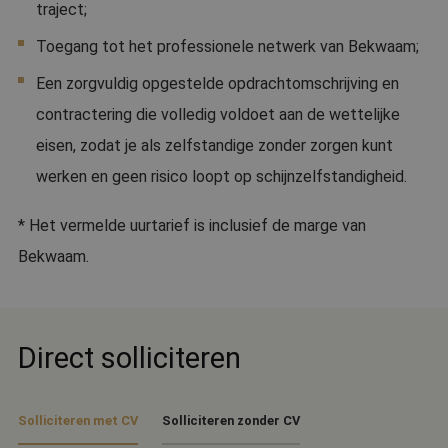
wor
traject;
om 
van
gebr
Toegang tot het professionele netwerk van Bekwaam;
te 
Het 
Een zorgvuldig opgestelde opdrachtomschrijving en
ges
will
contractering die volledig voldoet aan de wettelijke
geg
num
word
eisen, zodat je als zelfstandige zonder zorgen kunt
kan 
Google Privacy Policy
voor
werken en geen risico loopt op schijnzelfstandigheid.
een
voor
beh
* Het vermelde uurtarief is inclusief de marge van
een
stat
gebr
Bekwaam.
pagi
CookieScriptConsent
4 weken 2
Dez
CookieScript
dagen
wor
www.bekwaam.com
doo
Scri
Direct solliciteren
om 
coo
van
ont
coo
Solliciteren met CV
Solliciteren zonder CV
van
Scri