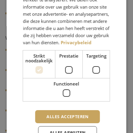
werkwijze;
informatie over uw gebruik van onze site
met onze advertentie- en analysepartners,
Vermogen om belangen af te wegen en draagvlak te
die deze kunnen combineren met andere
creëren.
informatie die u aan hen heeft verstrekt of
die zij hebben verzameld door uw gebruik
Wensen
van hun diensten.
Privacybeleid
Een afgeronde hbo-bacheloropleiding op technisch,
Strikt
Prestatie
Targeting
juridisch of bedrijfskundig gebied;
noodzakelijk
Aantoonbare werkervaring met bouw- en
aanbestedingsrecht;
Functioneel
Minimaal 5 jaar aantoonbare werkervaring met
contractmanagement binnen de gww-sector;
Minimaal 1 jaar aantoonbare ervaring met het aansturen
ALLES ACCEPTEREN
van directievoerders;
Aantoonbare werkervaring als contractmanager binnen
ALLES AFWIJZEN