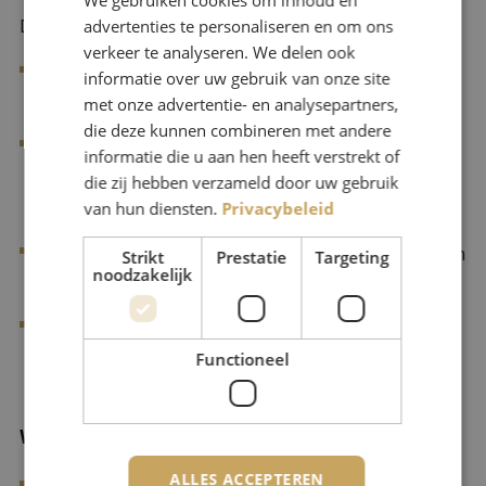
advertenties te personaliseren en om ons
Daarnaast is het een pré als je:
verkeer te analyseren. We delen ook
Ervaring hebt met UAV-GC of vergelijkbare
informatie over uw gebruik van onze site
met onze advertentie- en analysepartners,
contractvormen binnen civiele staalbouw;
die deze kunnen combineren met andere
Aantoonbare ervaring hebt als hoofdconstructeur, lead
informatie die u aan hen heeft verstrekt of
engineer of disciplineleider in ontwerptrajecten van
die zij hebben verzameld door uw gebruik
van hun diensten.
Privacybeleid
stalen civiele constructies;
Betrokken bent geweest bij minimaal drie brugprojecten
Strikt
Prestatie
Targeting
noodzakelijk
(ontwerp of renovatie);
Aantoonbare ervaring hebt met system engineering,
Functioneel
plannen en prioriteren in ontwerpprocessen.
Wat bieden wij jou?
ALLES ACCEPTEREN