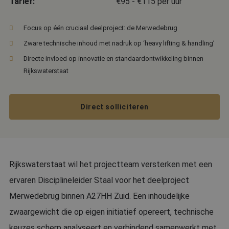
Tarief:
€95 - €115 per uur
Focus op één cruciaal deelproject: de Merwedebrug
Zware technische inhoud met nadruk op ‘heavy lifting & handling’
Directe invloed op innovatie en standaardontwikkeling binnen
Rijkswaterstaat
Direct solliciteren
Rijkswaterstaat wil het projectteam versterken met een
ervaren Disciplineleider Staal voor het deelproject
Merwedebrug binnen A27HH Zuid. Een inhoudelijke
zwaargewicht die op eigen initiatief opereert, technische
keuzes scherp analyseert en verbindend samenwerkt met